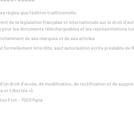
s règles que l’édition traditionnelle.
nt de la législation française et internationale sur le droit d’aut
is pour les documents téléchargeables et les représentations i
et notamment de ses marques et de ses articles
st formellement interdite, sauf autorisation écrite préalable de
d’un droit d’accès, de modification, de rectification et de suppr
e et Libertés »).
éon Frot – 75011 Paris